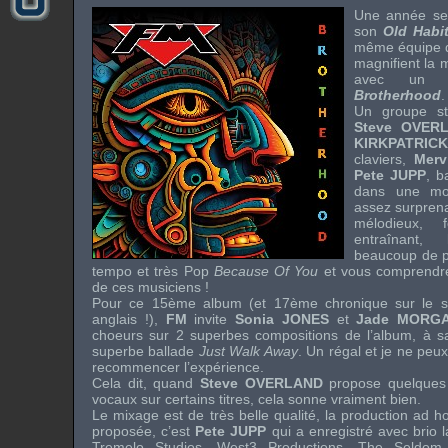
Une année seu
son
Old Habi
même équipe d
magnifient la
avec un no
Brotherhood
.
Un groupe st
Steve OVER
KIRKPATRICK
claviers,
Mer
Pete JUPP
, b
dans une m
assez surprena
mélodieux,
entraînant,
beaucoup de pl
tempo et très Pop
Because Of You
et vous comprendrez
de ces musiciens !
Pour ce 15ème album (et 17ème chronique sur le s
anglais !),
FM
invite
Sonia JONES
et
Jade MORG
choeurs sur 2 superbes compositions de l’album, à s
superbe ballade
Just Walk Away
. Un régal et je ne peu
recommencer l’expérience.
Cela dit, quand
Steve OVERLAND
propose quelques
vocaux sur certains titres, cela sonne vraiment bien.
Le mixage est de très belle qualité, la production ad h
proposée, c’est
Pete JUPP
qui a enregistré avec brio 
Tremelo Studios, West3 Productions, The Seldom i