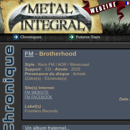
Chroniques
Futures Stars
FM
- Brotherhood
Style
: Rock FM / AOR / Westcoast
Support
: CD -
Année
: 2025
Provenance du disque
: Acheté
11titre(s) - 51minute(s)
Site(s) Internet
:
FM WEBSITE
FM FACEBOOK
Date 
Label(s)
:
Frontiers Records
Un album fraternel...