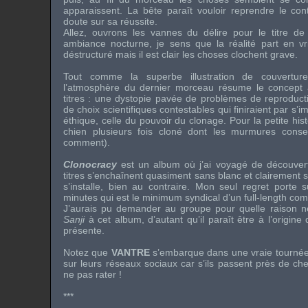
apparaissent. La bête paraît vouloir reprendre le con
doute sur sa réussite.
Allez, ouvrons les vannes du délire pour le titre de
ambiance nocturne, je sens que la réalité part en vr
déstructuré mais il est clair les choses clochent grave.
Tout comme la superbe illustration de couvertu
l’atmosphère du dernier morceau résume le concept a
titres : une dystopie pavée de problèmes de reproduct
de choix scientifiques contestables qui finiraient par 
éthique, celle du pouvoir du clonage. Pour la petite his
chien plusieurs fois cloné dont les murmures consei
comment).
Clonocracy
est un album où j’ai voyagé de découver
titres s’enchaînent quasiment sans blanc et clairement 
s’installe, bien au contraire. Mon seul regret porte 
minutes qui est le minimum syndical d’un full-length co
J’aurais pu demander au groupe pour quelle raison ne 
Sanji
à cet album, d’autant qu’il paraît être à l’origine 
présente.
Notez que
VANTRE
s’embarque dans une vraie tournée. 
sur leurs réseaux sociaux car s’ils passent près de c
ne pas rater !
***