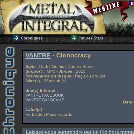
Chroniques
Futures Stars
VANTRE
- Clonocracy
Style
: Dark / Gothic / Doom / Stoner
Support
: MP3 -
Année
: 2025
Provenance du disque
: Reçu du groupe
8titre(s) - 35minute(s)
Site(s) Internet
:
VANTRE FACEBOOK
VANTRE BANDCAMP
Date 
Label(s)
:
Forbidden Place records
Laissez-vous surprendre par un trio hors norm