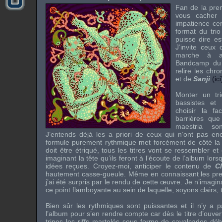
Fan de la prem
vous cacher 
impatience cer
format du trio
puisse dire es
J’invite ceux 
marche à a
Bandcamp du 
relire les chr
et de
Sanji
(ici
Monter un tr
bassistes et
choisir la fa
barrières que 
maestria so
J’entends déjà les a priori de ceux qui n’ont pas enc
formule purement rythmique met forcément de côté la 
doit être étriqué, tous les titres vont se ressembler et 
imaginant la tête qu’ils feront à l’écoute de l’album lorsq
idées reçues. Croyez-moi, anticiper le contenu de
C
hautement casse-gueule. Même en connaissant les pr
j’ai été surpris par le rendu de cette œuvre. Je n’imag
ce point flamboyante au sein de laquelle, soyons clairs, 
Bien sûr les rythmiques sont puissantes et il n’y a p
l’album pour s’en rendre compte car dès le titre d’ouve
tripes les riffs martelés sous forme de cavalcades dé