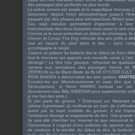
des passages plus profonds ou plus lourds.
La scène sonore est ample et le magnifique morceau
C
dimension, depuis l’intro atmosphérique jusqu’à l’é
passant par des phases plus introspectives flirtant av
Ces sept minutes permettent d’apprécier à leur 
instrumentale des deux bassistes mais aussi la rare créat
Comme je le sous-entendais en début de chronique, la 
chemin et
Conan The Dog
véhicule des airs prêts à êt
tout en tapant du pied dans le bac – sans compter
accompagne le single.
J’adore ce pattern de batterie dès le début de
Kami Mat
tout le morceau qui apporte une nouvelle corde à l’ar
dérangé ! Le titre très glauque, réhaussé de quelques
ramène aux sensations des passages barrés de
W
ZEPPELIN
ou de
Black Blade
de
BLUE ÖYSTER CULT
.
IRON MAIDEN
a démocratisé les twin guitars,
VANTR
Ecoutez-les sur
Menstruosterone
et osez dire que ce
Sérieusement, si
Steve HARRIS
tombait sur cet al
directement chez
Billy SHEEHAN
pour expérimenter enfi
je me fais des amis.)
Et j’en parle du groove ? Embrayez sur
Netavark
et
rythme hypnotisant du multiverse en train de s’effond
avant par la main invisible du groove, il est impos
l’ambiance étrange et angoissante du titre. Une grande 
Je suis allé chercher sur Internet ce que recouvrait l
l’occurrence il s’agirait d’une pollution du sperme aux
de conduire à la stérilité. Au début du titre, la batterie
puis, au fil du morceau les choses semblent se co