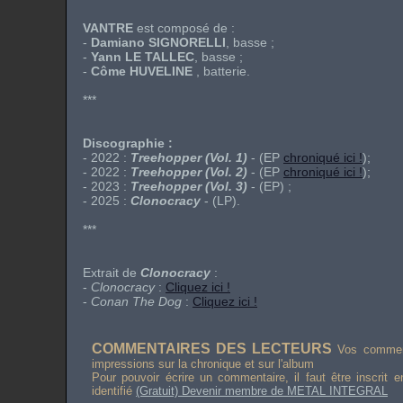
VANTRE
est composé de :
-
Damiano SIGNORELLI
, basse ;
-
Yann LE TALLEC
, basse ;
-
Côme HUVELINE
, batterie.
***
Discographie :
- 2022 :
Treehopper (Vol. 1)
- (EP
chroniqué ici !
);
- 2022 :
Treehopper (Vol. 2)
- (EP
chroniqué ici !
);
- 2023 :
Treehopper (Vol. 3)
- (EP) ;
- 2025 :
Clonocracy
- (LP).
***
Extrait de
Clonocracy
:
-
Clonocracy
:
Cliquez ici !
-
Conan The Dog
:
Cliquez ici !
COMMENTAIRES DES LECTEURS
Vos comment
impressions sur la chronique et sur l'album
Pour pouvoir écrire un commentaire, il faut être inscrit 
identifié
(Gratuit) Devenir membre de METAL INTEGRAL