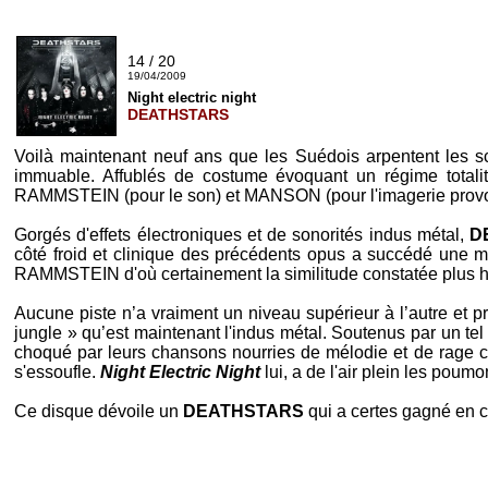
14 / 20
19/04/2009
Night electric night
DEATHSTARS
Voilà maintenant neuf ans que les Suédois arpentent les s
immuable. Affublés de costume évoquant un régime totali
RAMMSTEIN
(pour le son) et
MANSON
(pour l'imagerie prov
Gorgés d'effets électroniques et de sonorités indus métal,
D
côté froid et clinique des précédents opus a succédé une 
RAMMSTEIN
d'où certainement la similitude constatée plus h
Aucune piste n’a vraiment un niveau supérieur à l’autre et p
jungle » qu’est maintenant l'indus métal. Soutenus par un tel l
choqué par leurs chansons nourries de mélodie et de rage c
s'essoufle.
Night Electric Night
lui, a de l'air plein les poum
Ce disque dévoile un
DEATHSTARS
qui a certes gagné en c