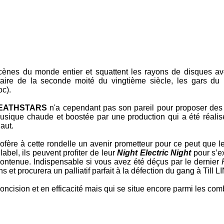
cènes du monde entier et squattent les rayons de disques ave
taire de la seconde moité du vingtième siècle, les gars d
oc).
EATHSTARS
n'a cependant pas son pareil pour proposer des 
musique chaude et boostée par une production qui a été réali
aut.
rofère à cette rondelle un avenir prometteur pour ce peut que l
abel, ils peuvent profiter de leur
Night Electric Night
pour s’e
ontenue. Indispensable si vous avez été déçus par le dernier
ons et procurera un palliatif parfait à la défection du gang à
Till
oncision et en efficacité mais qui se situe encore parmi les c