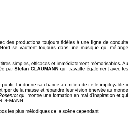
c des productions toujours fidèles à une ligne de conduite
u Nord se vautrent toujours dans une musique qui mélange
titres simples, efficaces et immédiatement mémorisables. Au
sée par
Stefan GLAUMANN
qui travaille également avec les
e public lui donne sa chance au milieu de cette impitoyable «
xtirper de la masse et répandre leur vision énervée au monde
Rosenrot
qui montre une formation en mal d'inspiration et qui
 LINDEMANN
.
ombos les plus mélodiques de la scène cependant.