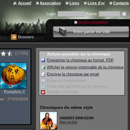
Accueil
Association
Liens
Livre d'or
Contacts
Login:
Passe:
S'inscrire gratuitement
0 article
Votre panier est vide
Valider votre panier
Dossiers
(17/20)
Actions possibles sur la chronique
Enregistrer la chronique au format .PDF
Afficher la version imprimable de la chronique
Envoyer la chronique par email
Ecrire un commentaire
Poser une question sur la chronique
 :
Pumpkin-T
Signaler une erreur
on
: 27/03/2026
Chroniques du même style
ANDERS ERIKSSON
Man on fire