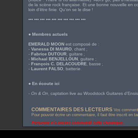
de la scène rock française. Et une bonne nouvelle en conc
loin d’être finie. Qu’on se le dise !
••• ••• ••• ••• ••• ••• ••• ••• ••• •••
●
Membres actuels
EMERALD MOON
est composé de :
-
Vanessa DI MAURO
, chant ;
-
Fabrice DUTOUR
, guitare ;
-
Michaal BENJELLOUN
, guitare ;
-
François C. DELACOUDRE
, basse ;
-
Laurent FALSO
, batterie.
●
En écoute ici
-
On & On
, captation live au Woodstock Guitares d’Ensi
COMMENTAIRES DES LECTEURS
Vos commentai
Pour pouvoir écrire un commentaire, il faut être inscrit en t
Personne n'a encore commenté cette chronique.