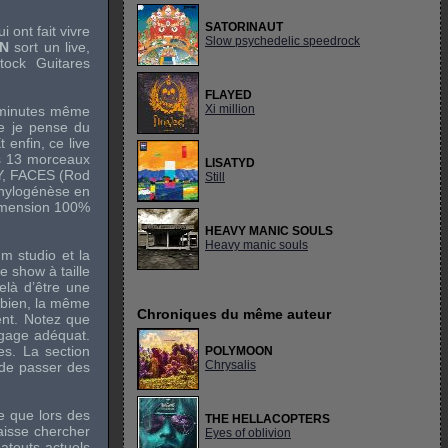
SATORINAUT
 ont fait vivre
Slow psychedelic speedrock
N
sort un live,
tock Guitares
FLAYED
Xi million
70 minutes même
ue je pense du
 enfin, ce live
les 13 morceaux
LISATYD
Y
,
FACES
(
Rod
Still
phylogénèse en
dimension 100%
HEAVY MANIC SOULS
Heavy manic souls
m studio et la
e show à taille
elà d’être une
 bien, la même
Chroniques du même auteur
ent. Notez que
bagage adéquat.
es. La section
POLYMOON
Chrysalis
 de passer des
te que lors des
THE HELLACOPTERS
laisse chercher
Eyes of oblivion
 atouts actuels