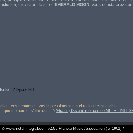
lusion, en visitant le site d’
EMERALD MOON
, vous constaterez que
sheim :
Cliquez ici !
res, vos remarques, vos impressions sur la chronique et sur l'album
ant que membre et s'être identifié
(Gratuit) Devenir membre de METAL INTEG
© www.metal-integral.com v2.5 / Planète Music Association (loi 1901) /