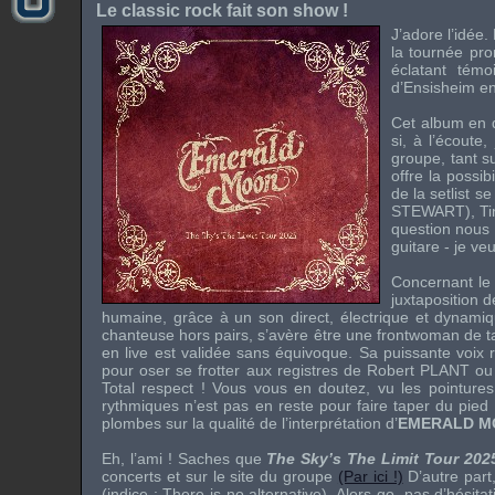
Le classic rock fait son show !
J’adore l’idée.
la tournée pr
éclatant tém
d’Ensisheim en
Cet album en di
si, à l’écoute
groupe, tant su
offre la possib
de la setlist s
STEWART
),
T
question nous
guitare - je ve
Concernant le 
juxtaposition d
humaine, grâce à un son direct, électrique et dynamiq
chanteuse hors pairs, s’avère être une frontwoman de ta
en live est validée sans équivoque. Sa puissante voix r
pour oser se frotter aux registres de
Robert PLANT
ou
Total respect ! Vous vous en doutez, vu les pointures 
rythmiques n’est pas en reste pour faire taper du pied
plombes sur la qualité de l’interprétation d’
EMERALD M
Eh, l’ami ! Saches que
The Sky’s The Limit Tour 202
concerts et sur le site du groupe
(Par ici !)
D’autre part,
(indice : There is no alternative). Alors go, pas d’hési