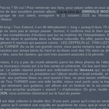
 Pas toi ? Eh oui ! Pour remercier ses fans, pour saluer celles et ceux qui
omo de leur excellent premier album
(Lis la chro là.)
EMERALD MOO
oignage de son talent, enregistré le 11 octobre 2025 au Woods
 Alsace.
t long ! Tout d’abord, il en dit littéralement « long » puisqu’il dure 
, je ne sens pas le temps passer. Surtout, il confirme tout le bien q
r ses compétences d’écriture que sur sa maîtrise de l’interprétation. Et
ilité de situer le quintette dans sa filiation culturelle. En effet, parmi 
e glissent 5 reprises qui passent crème :
LED ZEPPELIN
x2,
THIN LIZZ
ina TURNER
. Au vu de ces grands noms, vous aurez compris que la 
 ramène aux temps bénis du hard et du blues rock des 70s dans sa 
ux dire, sans les claviers, qui sont très souvent associés à la période.
menu, il n’y a pas de cruels absents parmi les titres phares de l’albu
es morceaux choisis est à la fois variée et cohérente. Ce live sent bon l
ue. Le public répond présent aux sollicitations de
Vanessa
qui, au-d
lent. Evidemment, sa prestation sur l’album studio m’avait emballé, et
ock, aux parfums blues ou soul quand il faut, ne peut laisser indiffér
 de
Tina TURNER
avec une telle facilité, mieux vaut partir avec le 
qui sévissent aux guitares, cet album est un festival de la six-cord
 et vous arracher quelques « waouh ! » d’admiration. En gros, inutile
OON
, nous sommes clairement sur le haut du panier.
5
est déjà collector à double titre. D’une part, parce qu’il n’est en ven
 parce qu’il contient une coquille en quatrième de couv, que je vous 
tation, précipitez-vous sur ce skeud si vous voulez avoir en main un des