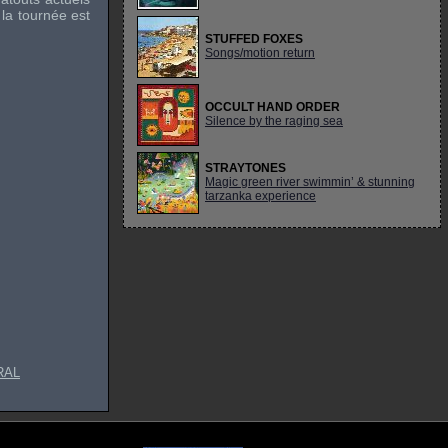
 la tournée est
STUFFED FOXES
Songs/motion return
OCCULT HAND ORDER
Silence by the raging sea
STRAYTONES
Magic green river swimmin’ & stunning
tarzanka experience
RAL