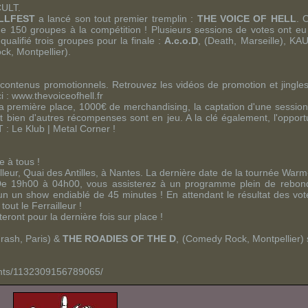
CULT
.
LLFEST
a lancé son tout premier tremplin :
THE VOICE OF HELL
. 
 de 150 groupes à la compétition ! Plusieurs sessions de votes ont eu 
qualifié trois groupes pour la finale :
A.c.o.D
, (
Death
, Marseille),
KAU
ck
, Montpellier).
s contenus promotionnels. Retrouvez les vidéos de promotion et jingl
i : www.thevoiceofhell.fr
la première place, 1000€ de merchandising, la captation d'une sessio
t bien d'autres récompenses sont en jeu. A la clé également, l'opport
T
:
Le Klub
|
Metal Corner
!
e à tous !
lleur, Quai des Antilles, à Nantes. La dernière date de la tournée
Warm
De 19h00 à 04h00, vous assisterez à un programme plein de rebon
cun un
show
endiablé de 45 minutes ! En attendant le résultat des votes
out le Ferrailleur !
ront pour la dernière fois sur place !
rash
, Paris) &
THE ROADIES OF THE D
, (
Comedy Rock
, Montpellier)
vents/1132309156789065/