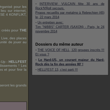
-
INTERVIEW: VULCAIN fête 30 ans de
Organisé pour les
Rock'N'Roll secours.
lieu sur internet,
Propos recueillis par metalmp à Rebrechien (45)
SE 4 KONFLIKT
,
le, 22 mars 2014
-
Un entretien avec:
Tim "NIBBS" CARTER (SAXON) - Paris, le 24
es créés pour
THE
novembre 2014
n
Live
, des places
unité de jouer au
Dossiers du même auteur
-
THE VOICE OF HELL
, 120 groupes inscrits !!!
Et vous ?
-
Le
Hard-US
, un courant majeur du Hard-
-Up
-
HELLFEST
Rock dès la fin des années 80' !
dissements ! Les
-
 et pour finir la
HELLFEST 13, c'est parti !!!
 seront les grands