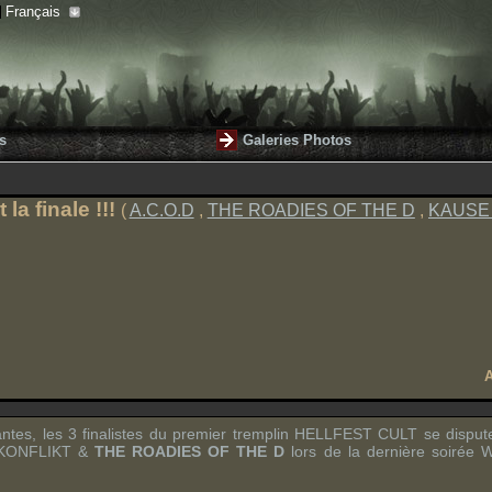
Français
s
Galeries Photos
 la finale !!!
(
A.C.O.D
,
THE ROADIES OF THE D
,
KAUSE
A
ntes, les 3 finalistes du premier tremplin
HELLFEST CULT
se dispute
KONFLIKT
&
THE ROADIES OF THE D
lors de la dernière soirée
W