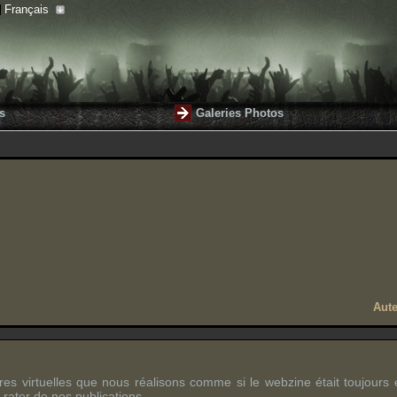
Français
s
Galeries Photos
Aute
ures virtuelles que nous réalisons comme si le webzine était toujours 
 rater de nos publications.