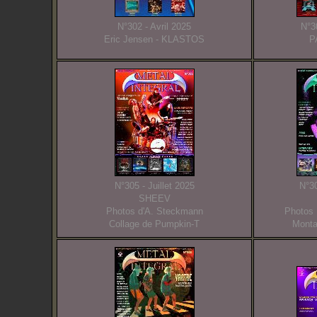
N°302 - Avril 2025
N°3
Eric Jensen - KLASTOS
P
N°305 - Juillet 2025
N°30
SHEEV
Photos d'A. Steckmann
Photos 
Collage de Pumpkin-T
Monta