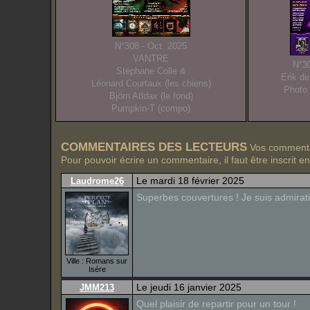
N°308 - Oct. 2025
VANTRE
N°30
Stéphane Colle &
Erik d
Léonard Courtaux (les chiens)
Photo 
Björn Atldax (le fond)
Pumpkin-T (compo)
COMMENTAIRES DES LECTEURS
Vos commentai
Pour pouvoir écrire un commentaire, il faut être inscrit e
Le mardi 18 février 2025
Laudrome26
Superbes couvertures ! Je suis admiratif
Ville : Romans sur
Isére
Le jeudi 16 janvier 2025
JMM213
Quel plaisir de repartir pour un tour !