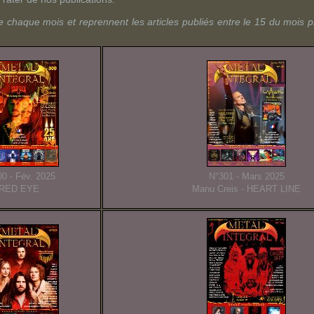
de chaque mois et reprennent les articles publiés entre le 15 du mois p
0 - Fév. 2025
N°301 - Mars 2025
RED EYE
Manu Creis - HEART LINE