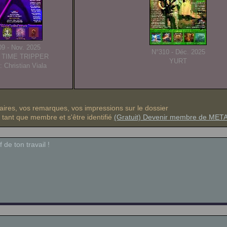
9 - Nov. 2025
N°310 - Déc. 2025
e TIME TRIPPER
YURT
: Christian Viala
res, vos remarques, vos impressions sur le dossier
n tant que membre et s'être identifié
(Gratuit) Devenir membre de ME
 de ton travail !