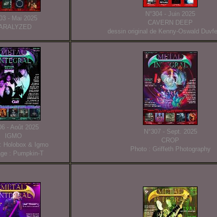
N°304 - Juin 2025
03 - Mai 2025
CAVERN DEEP
ARALYZED
dessin original de Kenny-Oswald Duvf
6 - Août 2025
N°307 - Sept. 2025
IGMO
CROP
: Holobox & Igmo
Photo : Griffeth Photography
ge : Pumpkin-T