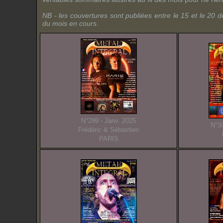
NB - les couvertures sont publiées entre le 15 et le 20 
du mois en cours.
N°299 - Janv. 2025
N°30
Frédéric & Sébastien
PARIS