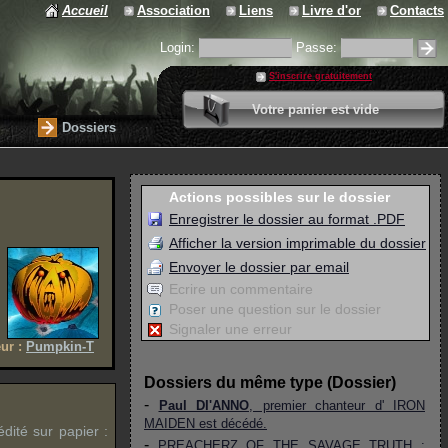
Accueil
Association
Liens
Livre d'or
Contacts
Login:
Passe:
S'inscrire gratuitement
0 article
Votre panier est vide
Valider votre panier
Dossiers
Actions possibles sur le dossier
Enregistrer le dossier au format .PDF
Afficher la version imprimable du dossier
Envoyer le dossier par email
Ecrire un commentaire
Poser une question sur le dossier
Signaler une erreur
ur :
Pumpkin-T
Dossiers du même type (Dossier)
-
Paul DI'ANNO
, premier chanteur d'
IRON
MAIDEN
est décédé.
édité sur papier :
-
PREACHERZ OF THE SAVAGE TRUTH
: