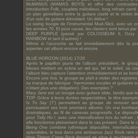
McMANUS
(
MAMA’S BOYS
) et offre des contrastes
introduction Folk, couplets mélodieux, long refrain carr
un plan gémellaire entre la guitare ciselé et le violon d
d’un solo de guitare étincelant. Un délice !
Le swing boogie de l’instrumental Mud-Slick, avec un 
les années 70. Et pour cause, les claviers sont tenus pa
DEEP PURPLE (passé par COLOSSEUM II, Ozzy
RAINBOW et tant d’autres) !
Même si l’accroche se fait immédiatement dès la pre
arpenter cet album encore et encore.
BLUE HORIZON (2014) 17/20
Après le papillon jaune de l’album précédent, le gro
bleues mettant en scène un œil qui, tel le soleil, se 
l’album bleu capture l’attention immédiatement et se bonif
Encore une fois, le groupe se plaît à visiter des registres
sa marque de fabrique : harmonies vocales et guitares s
n’étant plus une obligation). Des exemples ?
Mary Jane
est un boogie avec guitare slide, tandis que l
TOP
. Grâce à leurs durées respectables, le titre éponym
Is To Say
(7’) permettent au groupe de renouer ave
ponctuaient ses trois premiers albums. Un vrai bonhe
dramatiques, au fil de canevas progressifs. Le dépoui
pour
Tally Ho !
, avec une intensification lors du refrain 
elle fonctionne pleinement dans le cas présent. Dans le c
Being One
combine rythmique dépouillée, intensificatio
splendides, le tout dans une ambiance Jazz Rock rare 
How Things Come Back Around
se situe à mi-chemin e