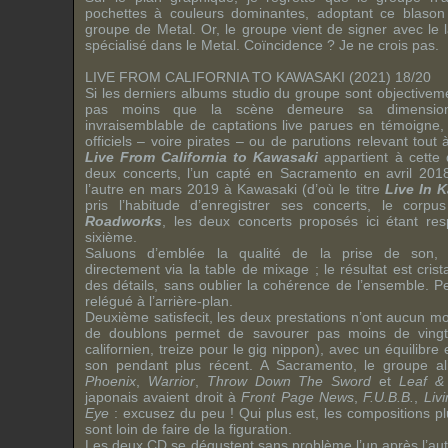
pochettes à couleurs dominantes, adoptant ce blason
groupe de Metal. Or, le groupe vient de signer avec le
spécialisé dans le Metal. Coïncidence ? Je ne crois pas.
LIVE FROM CALIFORNIA TO KAWASAKI (2021) 18/20
Si les derniers albums studio du groupe sont objectiveme
pas moins que la scène demeure sa dimension
invraisemblable de captations live parues en témoigne, 
officiels – voire pirates – ou de parutions relevant tout 
Live From California to Kawasaki
appartient à cette 
deux concerts, l’un capté en Sacramento en avril 2018
l’autre en mars 2019 à Kawasaki (d’où le titre
Live In 
pris l’habitude d’enregistrer ses concerts, le corp
Roadworks
, les deux concerts proposés ici étant re
sixième.
Saluons d’emblée la qualité de la prise de son, v
directement via la table de mixage ; le résultat est crist
des détails, sans oublier la cohérence de l’ensemble. Pe
relégué à l’arrière-plan.
Deuxième satisfecit, les deux prestations n’ont aucun 
de doublons permet de savourer pas moins de vingt-t
californien, treize pour le gig nippon), avec un équilibre 
son pendant plus récent. A Sacramento, le groupe al
Phoenix
,
Warrior
,
Throw Down The Sword
et
Leaf &
japonais avaient droit à
Front Page News
,
F.U.B.B.
,
Liv
Eye
: excusez du peu ! Qui plus est, les compositions p
sont loin de faire de la figuration.
Les deux CD se dégustent sans problème l’un après l’au