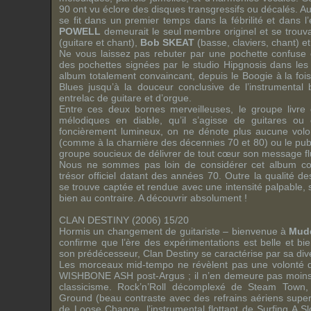
90 ont vu éclore des disques transgressifs ou décalés. A
se fit dans un premier temps dans la fébrilité et dans l
POWELL
demeurait le seul membre originel et se trou
(guitare et chant),
Bob SKEAT
(basse, claviers, chant) e
Ne vous laissez pas rebuter par une pochette confuse e
des pochettes signées par le studio Hipgnosis dans le
album totalement convaincant, depuis le Boogie à la fois
Blues jusqu’à la douceur conclusive de l’instrument
entrelac de guitare et d’orgue.
Entre ces deux bornes merveilleuses, le groupe livre
mélodiques en diable, qu’il s’agisse de guitares ou
foncièrement lumineux, on ne dénote plus aucune volo
(comme à la charnière des décennies 70 et 80) ou le publ
groupe soucieux de délivrer de tout cœur son message flu
Nous ne sommes pas loin de considérer cet album
trésor officiel datant des années 70. Outre la qualité des
se trouve captée et rendue avec une intensité palpable, 
bien au contraire. A découvrir absolument !
CLAN DESTINY (2006) 15/20
Hormis un changement de guitariste – bienvenue à
Mud
confirme que l’ère des expérimentations est belle et bie
son prédécesseur, Clan Destiny se caractérise par sa dive
Les morceaux mid-tempo ne révèlent pas une volonté d
WISHBONE ASH post-Argus ; il n’en demeure pas moins 
classicisme. Rock’n’Roll décomplexé de Steam Town, 
Ground (beau contraste avec des refrains aériens super
de Loose Change, l’instrumental flottant de Surfing A 