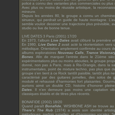
policé a connu des variantes plus commerciales ou plus
Avec plus ou moins de réussite artistique, la reconna
mineure.
Depuis les années 80, le groupe a connu un cheminem
sinueux, qui perdrait un guide de haute montagne. L’
semble vouloir dessiner une trajectoire plus prévisible, a
studio ou live de bonne tenue.
LIVE DATES 3 Paris (2001) 17/20
En 1973, l’album
Live Dates
avait clôturé la première 
En 1980,
Live Dates 2
avait acté la réorientation vers
mélodique. Orientation amplement confirmée au cours de
albums exploratoires
Nouveau Calls
,
Trance Visionar
Bones
. Afin de marquer l’entrée dans le 21ème siècl
expérimentations plus ou moins abouties, le groupe prop
donné, non pas à Paris, mais à Ris-Orangis, dans la sa
instrumentales, point de mixture techno, pas plus que de
groupe s’en tient à ce Rock tantôt paisible, tantôt plus n
caractérisé par des guitares jumelles, des solos de gu
modulé et rehaussé d’harmonies fort plaisantes. Gou
aurions aimé un double CD, histoire d’honorer plein
Dates
. Il n’en demeure pas moins une captation vib
classiques établis et de titres plus récents.
BONAFIDE (2002) 18/20
Quand paraît
Bonafide
,
WISHBONE ASH
se trouve au 
There’s The Rub
(1974) a assis son identité artisti
mélodiques, parfois jumelles, et d’harmonies vocales. 