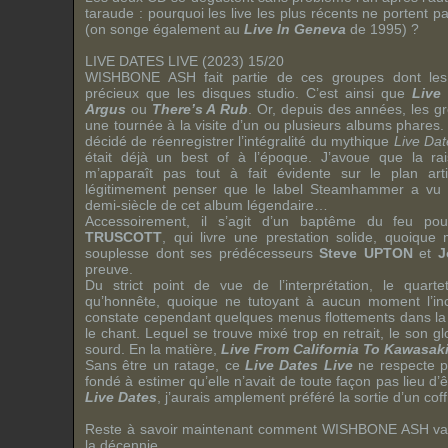
taraude : pourquoi les live les plus récents ne portent 
(on songe également au
Live In Geneva
de 1995) ?
LIVE DATES LIVE (2023) 15/20
WISHBONE ASH
fait partie de ces groupes dont les
précieux que les disques studio. C’est ainsi que
Live
Argus
ou
There’s A Rub
. Or, depuis des années, les g
une tournée à la visite d’un ou plusieurs albums phares
décidé de réenregistrer l’intégralité du mythique
Live Dat
était déjà un best of à l’époque. J’avoue que la ra
m’apparaît pas tout à fait évidente sur le plan art
légitimement penser que le label
Steamhammer
a vu l
demi-siècle de cet album légendaire…
Accessoirement, il s’agit d’un baptême du feu p
TRUSCOTT
, qui livre une prestation solide, quoiqu
souplesse dont ses prédécesseurs
Steve UPTON
et
J
preuve.
Du strict point de vue de l’interprétation, le quarte
qu’honnête, quoique ne tutoyant à aucun moment l’inc
constate cependant quelques menus flottements dans la 
le chant. Lequel se trouve mixé trop en retrait, le son gl
sourd. En la matière,
Live From California To Kawasak
Sans être un ratage, ce
Live Dates Live
ne respecte p
fondé à estimer qu’elle n’avait de toute façon pas lieu d’
Live Dates
, j’aurais amplement préféré la sortie d’un cof
Reste à savoir maintenant comment
WISHBONE ASH
va
la décennie…