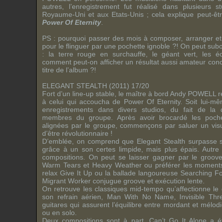
autres, l’enregistrement fut réalisé dans plusieurs 
Royaume-Uni et aux Etats-Unis ; cela explique peut-ê
Power Of Eternity
.
PS : pourquoi passer des mois à composer, arranger et 
pour le flinguer par une pochette ignoble ?! On peut s
: la terre rouge en surchauffe, le géant vert, les é
comment peut-on afficher un résultat aussi amateur con
titre de l’album ?!
ELEGANT STEALTH (2011) 17/20
Fort d’un line-up stable, le maître à bord Andy POWELL re
à celui qui accoucha de Power Of Eternity. Soit lui-
enregistrements dans divers studios, du fait de la 
membres du groupe. Après avoir brocardé les poch
alignées par le groupe, commençons par saluer un visue
d’être révolutionnaire !
D’emblée, on comprend que Elegant Stealth surpasse 
grâce à un son certes limpide, mais plus épais. Autre 
compositions. On peut se laisser gagner par le groov
Warm Tears et Heavy Weather ou préférer les moments 
relax Give It Up ou la ballade langoureuse Searching For
Migrant Worker conjugue groove et exécution lente.
On retrouve les classiques mid-tempo qu’affectionne le
son refrain aérien, Man With No Name, Invisible Thr
guitares qui assurent l’équilibre entre mordant et mélod
ou en solo.
Deux compositions sont à part. Can’t Go It Alone a 