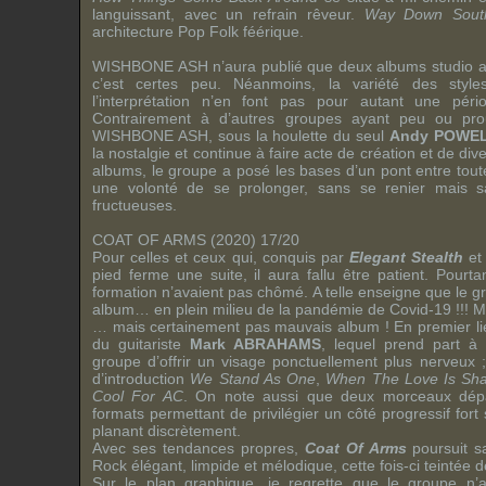
languissant, avec un refrain rêveur.
Way Down Sout
architecture Pop Folk féérique.
WISHBONE ASH
n’aura publié que deux albums studio a
c’est certes peu. Néanmoins, la variété des style
l’interprétation n’en font pas pour autant une péri
Contrairement à d’autres groupes ayant peu ou pro
WISHBONE ASH
, sous la houlette du seul
Andy POWE
la nostalgie et continue à faire acte de création et de di
albums, le groupe a posé les bases d’un pont entre tou
une volonté de se prolonger, sans se renier mais sa
fructueuses.
COAT OF ARMS (2020) 17/20
Pour celles et ceux qui, conquis par
Elegant Stealth
e
pied ferme une suite, il aura fallu être patient. Pour
formation n’avaient pas chômé. A telle enseigne que le g
album… en plein milieu de la pandémie de Covid-19 !!! 
… mais certainement pas mauvais album ! En premier lie
du guitariste
Mark ABRAHAMS
, lequel prend part à
groupe d’offrir un visage ponctuellement plus nerveux 
d’introduction
We Stand As One
,
When The Love Is Sh
Cool For AC
. On note aussi que deux morceaux dépa
formats permettant de privilégier un côté progressif fort
planant discrètement.
Avec ses tendances propres,
Coat Of Arms
poursuit sa
Rock élégant, limpide et mélodique, cette fois-ci teintée d
Sur le plan graphique, je regrette que le groupe n’a