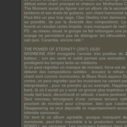
délicat entre chant principal et chœurs sur Motherless Ch
The Moment aurait pu figurer sur un album de la second
tandems et ses duels de guitares, son chant harmonisé et
Peut-être un peu trop sage, Clan Destiny n’en demeur
au possible, de par la diversité des compositions. La
fournit un résultat certes limpide, mais manquant de nerf
PS : au niveau visuel, le groupe se fait refourguer une p
orange ne permettent pas de distinguer les silhouett
sait quoi. Caramba, encore raté !
THE POWER OF ETERNITY (2007) 15/20
WISHBONE ASH enregistre l’arrivée très positive de
batteur ; son jeu varié et subtil permet une animation 
privilégient les tempos lents ou médiums.
Si on peut regretter un manque de mordant, force est de 
délivrer des compositions subtiles : écoutez le refrain 
chant sont comme murmurées, le Blues Rock aqueux Da
contre, on peut regretter que les musiciens ne varient pas
interprétation ; pour ne prendre qu’un exemple, Happin
back, là où il aurait pu y avoir un groove plus impérieux 
mode laid back, décontracté et velouté, s’avère pertinent
Seul morceau témoignant d’une certaine tension ry
pourtant de mordant pour s’imposer, bien que s’avéra
Disappearing se veut dépouillé et majoritairement acou
intimiste savoureux.
On tient là un album agréable, quoique manquant de
monotonie, peut-être imputable à la production, enco
POWELL en personne. Les musiciens habitant dans de