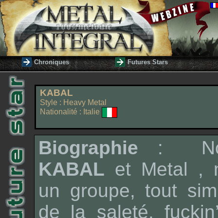
Chroniques
Futures Stars
KABAL
Style : Heavy Metal
Nationalité : Italie
Biographie
: Nou
KABAL
et
Metal
, 
un groupe, tout sim
de la saleté,
fuckin