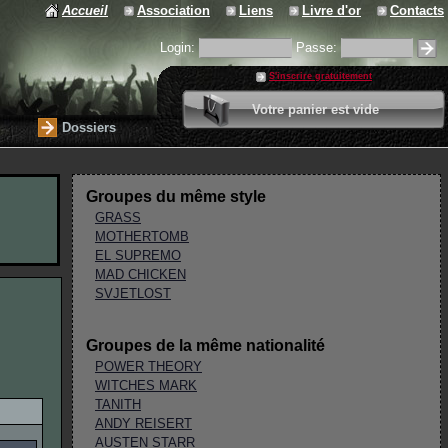
Accueil
Association
Liens
Livre d'or
Contacts
Login:
Passe:
S'inscrire gratuitement
0 article
Votre panier est vide
Valider votre panier
Dossiers
Groupes du même style
GRASS
MOTHERTOMB
EL SUPREMO
MAD CHICKEN
SVJETLOST
Groupes de la même nationalité
POWER THEORY
WITCHES MARK
TANITH
ANDY REISERT
AUSTEN STARR