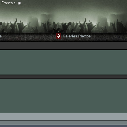
Français
s
Galeries Photos