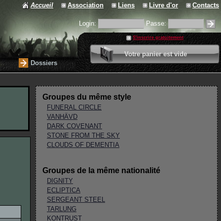
Accueil
Association
Liens
Livre d'or
Contacts
Login:
Passe:
S'inscrire gratuitement
0 article
Votre panier est vide
Valider votre panier
Dossiers
Groupes du même style
FUNERAL CIRCLE
VANHÄVD
DARK COVENANT
STONE FROM THE SKY
CLOUDS OF DEMENTIA
Groupes de la même nationalité
DIGNITY
ECLIPTICA
SERGEANT STEEL
TARLUNG
KONTRUST