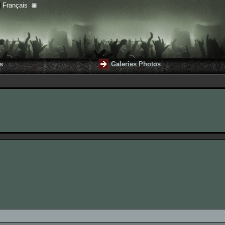
Français
s
Galeries Photos