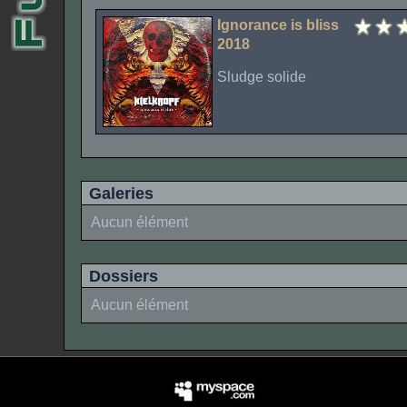
Ignorance is bliss
2018
Sludge solide
Galeries
Aucun élément
Dossiers
Aucun élément