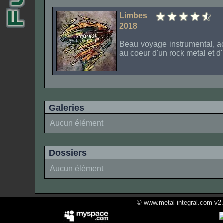
Limbes
2018
Beau voyage instrumental, ac
au coeur d'un rock metal et d
Galeries
Aucun élément
Dossiers
Aucun élément
© www.metal-integral.com v2.5