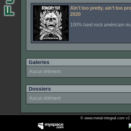
Ain't too pretty, ain't too p
2020
100% hard rock américain m
Galeries
Aucun élément
Dossiers
Aucun élément
© www.metal-integral.com v2.5