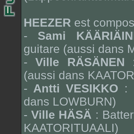
HEEZER
est compos
-
Sami KÄÄRIÄIN
guitare (aussi dans
-
Ville RÄSÄNEN
(aussi dans
KAATOR
-
Antti VESIKKO
:
dans
LOWBURN
)
-
Ville HÄSÄ
: Batte
KAATORITUAALI
)