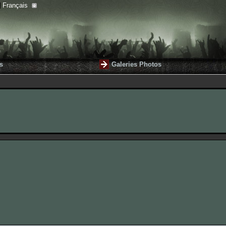
Français
s
Galeries Photos