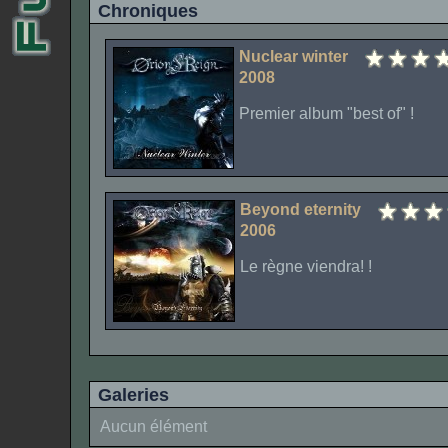
Chroniques
Nuclear winter
2008
Premier album "best of" !
Beyond eternity
2006
Le règne viendra! !
Galeries
Aucun élément