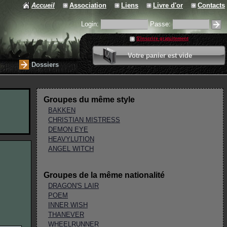
Accueil
Association
Liens
Livre d'or
Contacts
Login:
Passe:
S'inscrire gratuitement
0 article
Votre panier est vide
Valider votre panier
Dossiers
Groupes du même style
BAKKEN
CHRISTIAN MISTRESS
DEMON EYE
HEAVYLUTION
ANGEL WITCH
Groupes de la même nationalité
DRAGON'S LAIR
POEM
INNER WISH
THANEVER
WHEELRUNNER