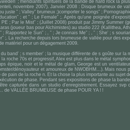
en' ; mendiants spirituels de la bande de hard rock la plus
Penteli, novembre 2007). Janvier 2008 : Disque brumeux de val
u juste " ; Valley" brumeux ;)comporter le songs" ; Pornographie
 Education" ; et " ; Le Female" ;. Après qu'une poignée d'exposi
PE ; Par le Mist" ; (Juillet 2008) produit par Jimmy Summer (gu
ras (joueur bas pour Alchimistes) au studio 222 (Kallithea, Ath
" ; Rapportez le Sun" ; , " ; Je connais Me" ; , " ; She' ; s souria
ker" ;. La recherche depuis lors brumeuse de vallée pour des exp
de matériel pour un dégagement 2009.
 du band' ; s member' ; la musique différente de s goûte sur la
 la roche 70s et progressif, Alex est plus dans le métal sympho
emps épique, noir et le métal de glam, George est un ventilateu
e doomster/dénoyauteur et amoureux de NWOBHM…). Mais nous 
e pain de la roche n. Et la chose la plus importante au sujet d
xécution de phase. Pendant ses expositions de phase la band
 à être capturée dans un studio d'enregistrement. Essayez svp
N… de VALLÉE BRUMEUSE de phase POUR YA ! !