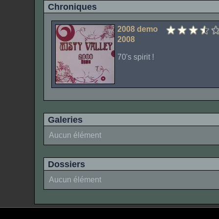
Chroniques
2008 demo
2008
70's spirit !
Galeries
Aucun élément
Dossiers
Aucun élément