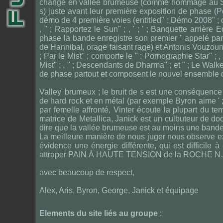
changé en vallée brumeuse (comme hommage au Swed
s) juste avant leur première exposition de phase (
démo de 4 première voies (entitled" ; Démo 2008" ; o
, " ; Rapportez le Sun" ; , ' ; ' ; Banquette arrière
phase la bande enregistre son premier " appelé par 
de Hannibal, orage faisant rage) et Antonis Vouzouna
; Par le Mist" ; comporte le " ; Pornographie Star" ; , 
Mist" ; , " ; Descendants de Dharma" ; et " ; Le Wal
de phase partout et composent le nouvel ensemble 
Valley' brumeux ; le bruit de s est une conséquence
de hard rock et en métal (par exemple Byron aime ' ;
par femelle affronté, Vinter écoute la plupart du t
matrice de Metallica, Janick est un culbuteur d
dire que la vallée brumeuse est au moins une bande d
La meilleure manière de nous juger nous observe e
évidence une énergie différente, qui est difficile
attraper PAIN À HAUTE TENSION de la ROCHE 
avec beaucoup de respect,
Alex, Aris, Byron, George, Janick et équipage
Elements du site liés au groupe
: