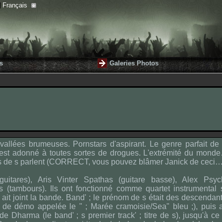
Français
s
Galeries Photos
allées brumeuses. Pornstars d'aspirant. Le genre parfait de
'est adonné à toutes sortes de drogues. L'extrémité du mond
tes de s parlent (CORRECT, vous pouvez blâmer Janick de ceci…
itares), Aris Vinter Spathas (guitare basse), Alex Psy
 (tambours). Ils ont fonctionné comme quartet instrumental 
 ait joint la bande. Band' ; le prénom de s était des descendan
de démo appelée le " ; Marée cramoisie/Sea" bleu ;), puis af
Dharma (le band' ; s premier track' ; titre de s), jusqu'à ce q