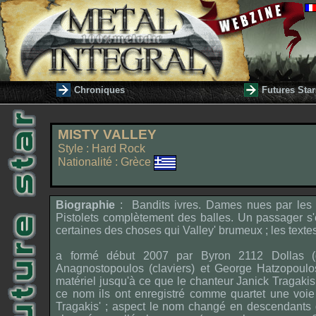
Chroniques
Futures Star
MISTY VALLEY
Style : Hard Rock
Nationalité : Grèce
Biographie
: Bandits ivres. Dames nues par les v
Pistolets complètement des balles. Un passager s
certaines des choses qui Valley' brumeux ; les tex
a formé début 2007 par Byron 2112 Dollas (gu
Anagnostopoulos (claviers) et George Hatzopoulos
matériel jusqu'à ce que le chanteur Janick Tragakis
ce nom ils ont enregistré comme quartet une voie 
Tragakis' ; aspect le nom changé en descendants de 