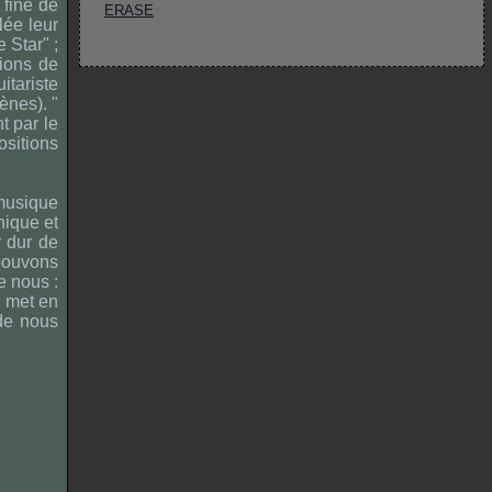
 fine de
ERASE
lée leur
 Star" ;
tions de
itariste
ènes). "
nt par le
ositions
 musique
nique et
r dur de
pouvons
e nous :
e met en
 de nous