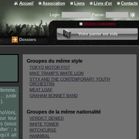
Accueil
Association
Liens
Livre d'or
Contacts
Login:
Passe:
S'inscrire gratuitement
0 article
Votre panier est vide
Valider votre panier
Dossiers
Groupes du même style
TOKYO MOTOR FIST
MIKE TRAMP'S WHITE LION
STYX AND THE CONTEMPORARY YOUTH
ORCHESTRA
 femme.
MEAT LOAF
e… juste
GRAHAM BONNET BAND
).
Groupes de la même nationalité
choVonL
sur leur
VERDICT DENIED
ts (sous
WHITE TOWER
ter' ; s
WITCHCURSE
u'il ait
HANNIBAL