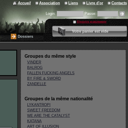
Accueil
Association
Liens
Livre d'or
Contacts
Login:
Passe:
S'inscrire gratuitement
0 article
Votre panier est vide
Valider votre panier
Dossiers
Groupes du même style
VINDER
BALROG
FALLEN FUCKING ANGELS
BY FIRE & SWORD
ZANDELLE
Groupes de la même nationalité
LYKANTROPI
SWEET FREEDOM
WE ARE THE CATALYST
KATANA
ART OF ILLUSION