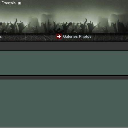
Français
s
Galeries Photos