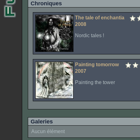
Chroniques
The tale of enchantia
2008
Nordic tales !
Painting tomorrow
2007
Painting the tower
Galeries
Aucun élément