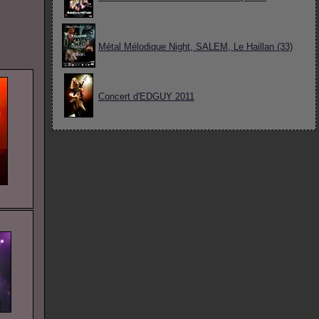
Métal Mélodique Night, SALEM, Le Haillan (33)
Concert d'EDGUY 2011