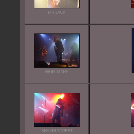
MR JACK
NIGHTMARE
SHAKIN STREET