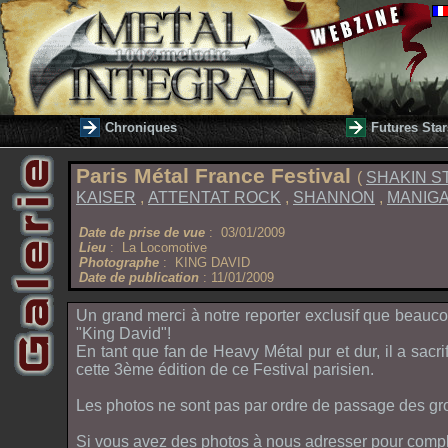
Chroniques
Futures Star
Paris Métal France Festival
(
SHAKIN S
KAISER
,
ATTENTAT ROCK
,
SHANNON
,
MANIG
Date de prise de vue
: 03/01/2009
Lieu
: La Locomotive
Photographe
: KING DAVID
Date de publication
: 11/01/2009
Un grand merci à notre reporter exclusif que beauco
"
King David
"!
En tant que fan de Heavy Métal pur et dur, il a sa
cette 3ème édition de ce Festival parisien.
Les photos ne sont pas par ordre de passage des gro
Si vous avez des photos à nous adresser pour complé