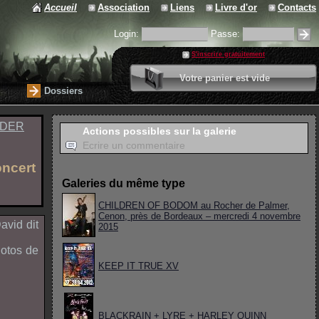
Accueil
Association
Liens
Livre d'or
Contacts
Login:
Passe:
S'inscrire gratuitement
0 article
Votre panier est vide
Valider votre panier
Dossiers
DER
Actions possibles sur la galerie
Ecrire un commentaire
ncert
Galeries du même type
CHILDREN OF BODOM
au Rocher de Palmer,
Cenon, près de Bordeaux – mercredi 4 novembre
avid
dit
2015
hotos de
KEEP IT TRUE XV
BLACKRAIN + LYRE + HARLEY QUINN