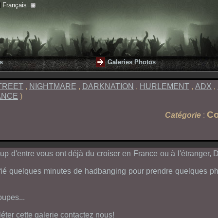
Français
s
Galeries Photos
TREET
,
NIGHTMARE
,
DARKNATION
,
HURLEMENT
,
ADX
,
ANCE
)
Co
Catégorie
:
up d'entre vous ont déjà du croiser en France ou à l'étranger,
D
crifié quelques minutes de hadbanging pour prendre quelques p
upes...
ter cette galerie contactez nous!