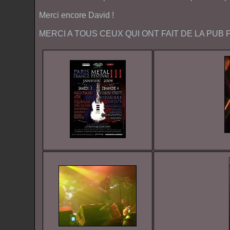
Merci encore
David
!
MERCI A TOUS CEUX QUI ONT FAIT DE LA PUB 