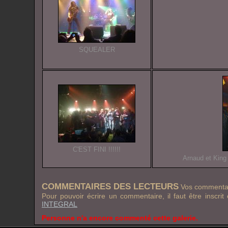
SQUEALER
C'EST FINI !!!!!!
Arnaud et King
COMMENTAIRES DES LECTEURS
Vos commentair
Pour pouvoir écrire un commentaire, il faut être inscrit
INTEGRAL
Personne n'a encore commenté cette galerie.