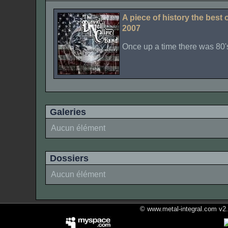
A piece of history the best 
2007
Once up a time there was 80'
Galeries
Aucun élément
Dossiers
Aucun élément
© www.metal-integral.com v2.5