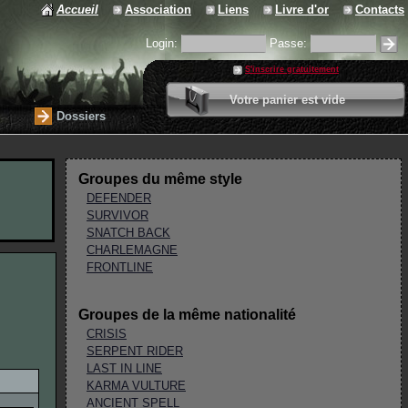
Accueil
Association
Liens
Livre d'or
Contacts
Login:
Passe:
S'inscrire gratuitement
0 article
Votre panier est vide
Valider votre panier
Dossiers
Groupes du même style
DEFENDER
SURVIVOR
SNATCH BACK
CHARLEMAGNE
FRONTLINE
Groupes de la même nationalité
CRISIS
SERPENT RIDER
LAST IN LINE
KARMA VULTURE
ANCIENT SPELL