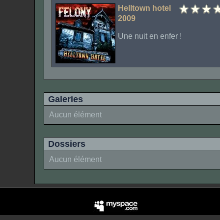
Helltown hotel
2009
Une nuit en enfer !
Galeries
Aucun élément
Dossiers
Aucun élément