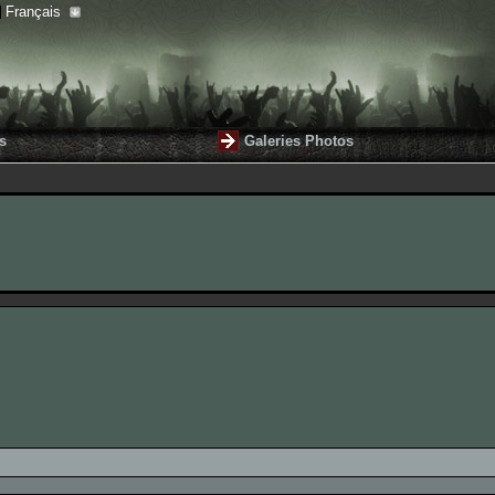
Français
s
Galeries Photos