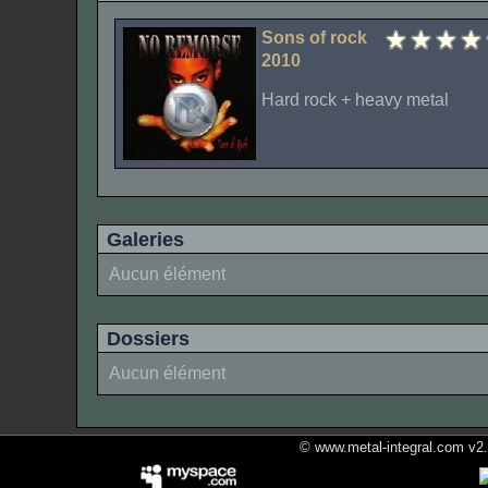
Sons of rock
2010
Hard rock + heavy metal
Galeries
Aucun élément
Dossiers
Aucun élément
© www.metal-integral.com v2.5