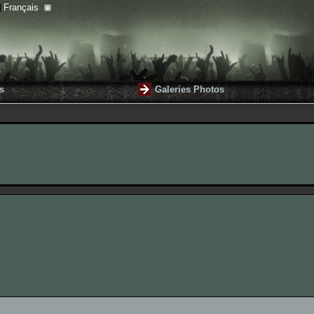
Français
s
Galeries Photos