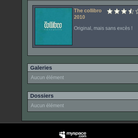
The collibro
2010
Original, mais sans excès !
Galeries
Aucun élément
Dossiers
Aucun élément