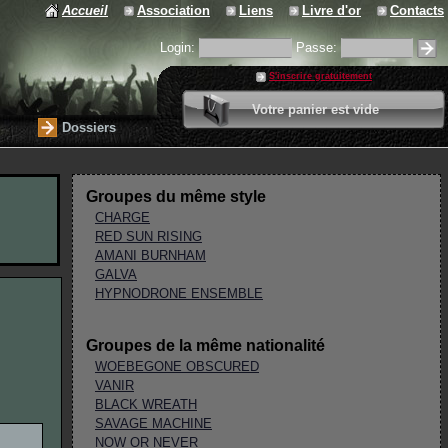
Accueil
Association
Liens
Livre d'or
Contacts
Login:
Passe:
S'inscrire gratuitement
0 article
Votre panier est vide
Valider votre panier
Dossiers
Groupes du même style
CHARGE
RED SUN RISING
AMANI BURNHAM
GALVA
HYPNODRONE ENSEMBLE
Groupes de la même nationalité
WOEBEGONE OBSCURED
VANIR
BLACK WREATH
SAVAGE MACHINE
NOW OR NEVER