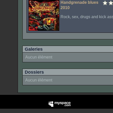
Handgrenade blues
2010
Rock, sex, drugs and kick ass
Galeries
Aucun élément
Dossiers
Aucun élément