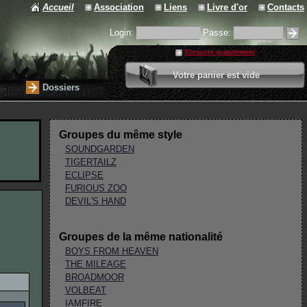
Accueil
Association
Liens
Livre d'or
Contacts
Login:
Passe:
S'inscrire gratuitement
0 article
Votre panier est vide
Valider votre panier
Dossiers
Groupes du même style
SOUNDGARDEN
TIGERTAILZ
ECLIPSE
FURIOUS ZOO
DEVIL'S HAND
Groupes de la même nationalité
BOYS FROM HEAVEN
THE MILEAGE
BROADMOOR
VOLBEAT
IAMFIRE