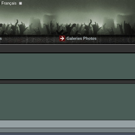
Français
s
Galeries Photos