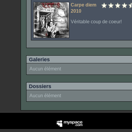
Carpe diem
2010
Véritable coup de coeur!
Galeries
Aucun élément
Dossiers
Aucun élément