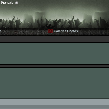
Français
s
Galeries Photos