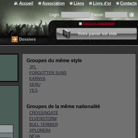
Accueil
Association
Liens
Livre d'or
Contacts
Login:
Passe:
S'inscrire gratuitement
0 article
Votre panier est vide
Valider votre panier
Dossiers
Groupes du même style
JPL
FORGOTTEN SUNS
KARNYA
XERU
YES
Groupes de la même nationalité
CROSSINGATE
ELVENSTORM
BULL TERRIER
XPLORER4
NEVA