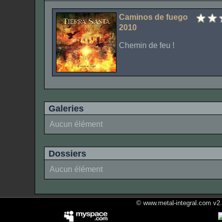
Caminos de fuego
2010
Chemin de feu !
Galeries
Aucun élément
Dossiers
Aucun élément
© www.metal-integral.com v2.5