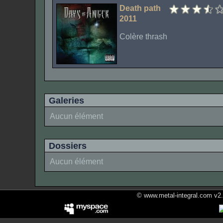
Death path
2011
Colère thrash
Galeries
Aucun élément
Dossiers
Aucun élément
© www.metal-integral.com v2.5