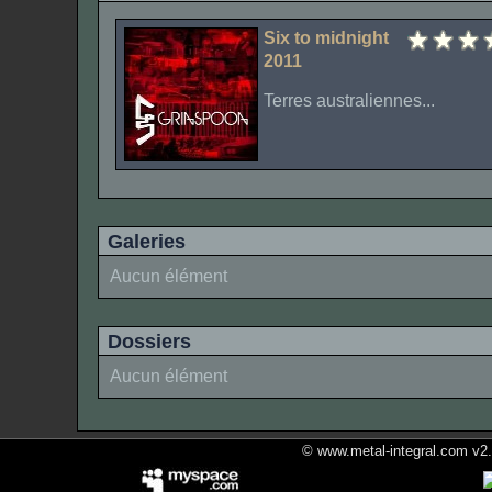
Six to midnight
2011
Terres australiennes...
Galeries
Aucun élément
Dossiers
Aucun élément
© www.metal-integral.com v2.5