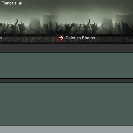
Français
s
Galeries Photos