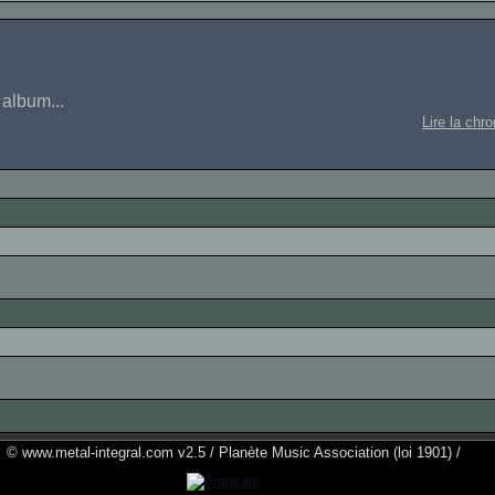
 album...
Lire la chr
© www.metal-integral.com v2.5 / Planète Music Association (loi 1901) /