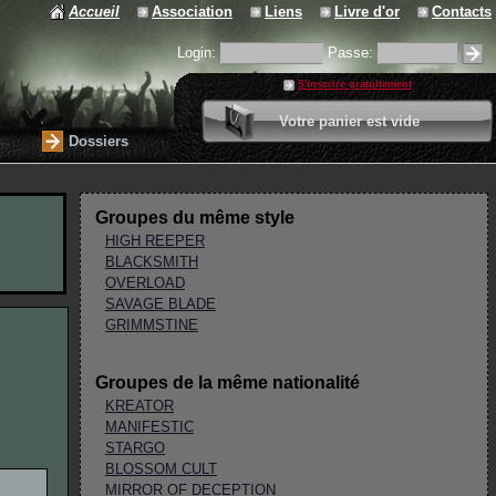
Accueil
Association
Liens
Livre d'or
Contacts
Login:
Passe:
S'inscrire gratuitement
0 article
Votre panier est vide
Valider votre panier
Dossiers
Groupes du même style
HIGH REEPER
BLACKSMITH
OVERLOAD
SAVAGE BLADE
GRIMMSTINE
Groupes de la même nationalité
KREATOR
MANIFESTIC
STARGO
BLOSSOM CULT
MIRROR OF DECEPTION