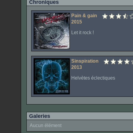
Chroniques
Pain & gain
2015
Let it rock !
Sinspiration
2013
Helvètes éclectiques
Galeries
Aucun élément