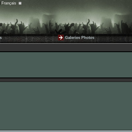
Français
s
Galeries Photos