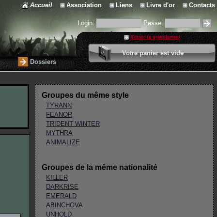
Accueil
Association
Liens
Livre d'or
Contacts
Login:
Passe:
S'inscrire gratuitement
0 article
Votre panier est vide
Valider votre panier
Dossiers
Groupes du même style
TYRANN
FEANOR
TRIDENT WINTER
MYTHRA
ANIMALIZE
Groupes de la même nationalité
KILLER
DARKRISE
EMERALD
ABINCHOVA
UNHOLD