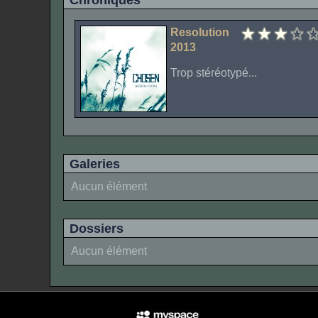
Chroniques
Resolution
2013
Trop stéréotypé...
Galeries
Aucun élément
Dossiers
Aucun élément