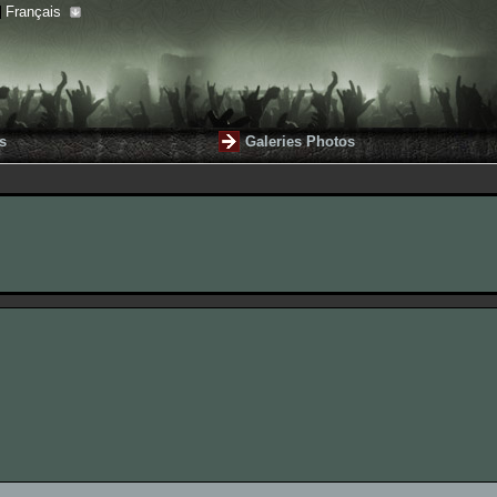
Français
s
Galeries Photos