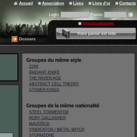
Accueil
Association
Liens
Livre d'or
Contacts
Login:
Passe:
S'inscrire gratuitement
0 article
Votre panier est vide
Valider votre panier
Dossiers
Groupes du même style
ZDRI
RADIANT KNIFE
THE RAVEN AGE
ABSTRACT CELL THEORY
STONER KINGS
Groupes de la même nationalité
STEEL TORMENTOR
RORY GALLAGHER
MAVERICK
VINDICATOR / METAL WITCH
STORMZONE