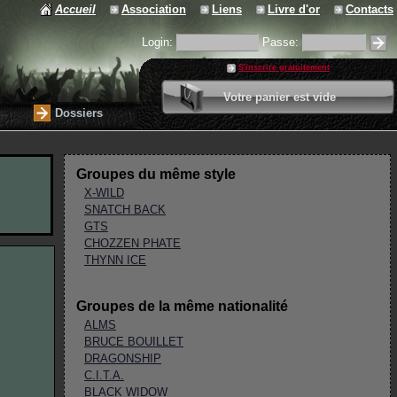
Accueil
Association
Liens
Livre d'or
Contacts
Login:
Passe:
S'inscrire gratuitement
0 article
Votre panier est vide
Valider votre panier
Dossiers
Groupes du même style
X-WILD
SNATCH BACK
GTS
CHOZZEN PHATE
THYNN ICE
Groupes de la même nationalité
ALMS
BRUCE BOUILLET
DRAGONSHIP
C.I.T.A.
BLACK WIDOW