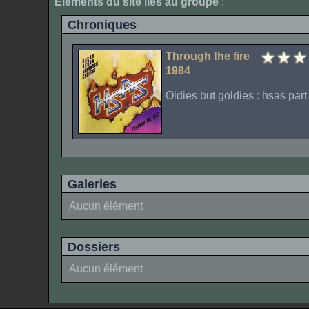
Elements du site liés au groupe
:
Chroniques
Through the fire
1984
Oldies but goldies : hsas part
Galeries
Aucun élément
Dossiers
Aucun élément