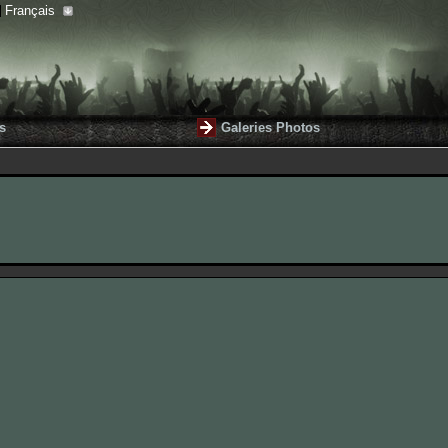
Français
s
Galeries Photos