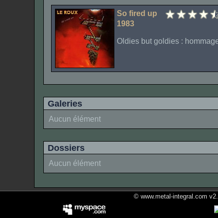
So fired up
1983
Oldies but goldies : hommage
Galeries
Aucun élément
Dossiers
Aucun élément
© www.metal-integral.com v2.5