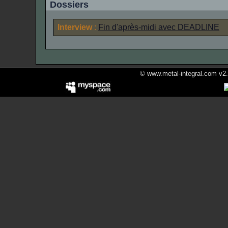
Dossiers
Interview
:
Fin d'après-midi avec
DEADLINE
© www.metal-integral.com v2.5