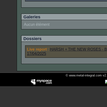
Galeries
Aucun élément
Dossiers
Live report
:
HARSH
+
THE NEW ROSES
- B
17/04/2025
© www.metal-integral.com v2.5