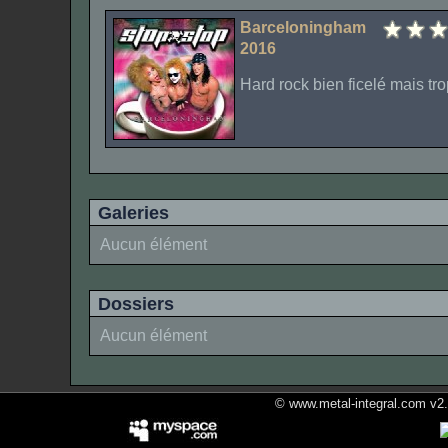
Barceloningham
2016
Hard rock bien ficelé mais tro
Galeries
Aucun élément
Dossiers
Aucun élément
© www.metal-integral.com v2.5