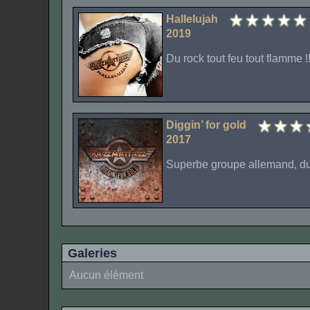
Hallelujah
2019
Du rock tout feu tout flamme !!
Diggin’ for gold
2017
Superbe groupe allemand, du r
Galeries
Aucun élément