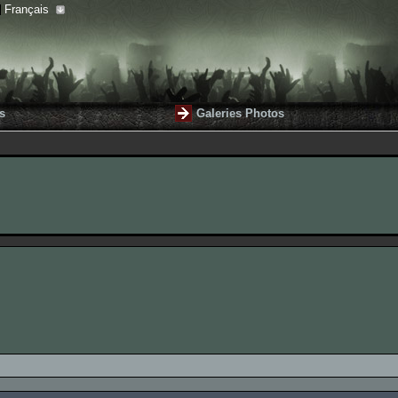
Français
s
Galeries Photos