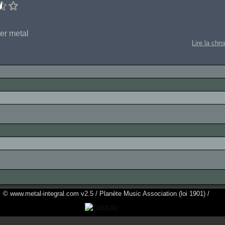
er metal
Lire la chr
© www.metal-integral.com v2.5 / Planète Music Association (loi 1901) /