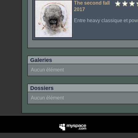
The second fall
2017
Entre heavy classique et pow
Galeries
Aucun élément
Dossiers
Aucun élément