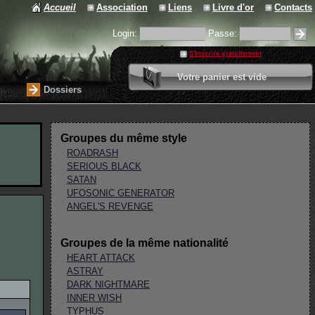
Accueil
Association
Liens
Livre d'or
Contacts
Login:
Passe:
S'inscrire gratuitement
0 article
Votre panier est vide
Valider votre panier
Dossiers
Groupes du même style
ROADRASH
SERIOUS BLACK
SATAN
UFOSONIC GENERATOR
ANGEL'S REVENGE
Groupes de la même nationalité
HEART ATTACK
ASTRAY
DARK NIGHTMARE
INNER WISH
TYPHUS