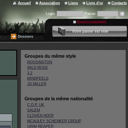
Accueil
Association
Liens
Livre d'or
Contacts
Login:
Passe:
S'inscrire gratuitement
0 article
Votre panier est vide
Valider votre panier
Dossiers
Groupes du même style
ROSSINGTON
WILD ROSE
3.2
MINDFEELS
JD MILLER
Groupes de la même nationalité
C.O.P. UK
SALEM
CLOVEN HOOF
MCAULEY SCHENKER GROUP
GRIM REAPER