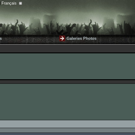
Français
s
Galeries Photos