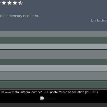
reddie mercury et queen...
Lire la chr
© www.metal-integral.com v2.5 / Planète Music Association (loi 1901) /