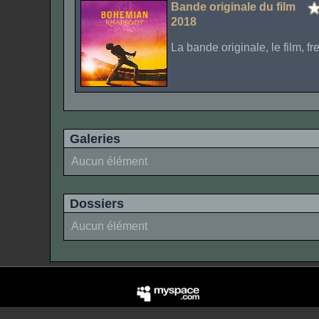
Bande originale du film
2018
La bande originale, le film, f
Galeries
Aucun élément
Dossiers
Aucun élément