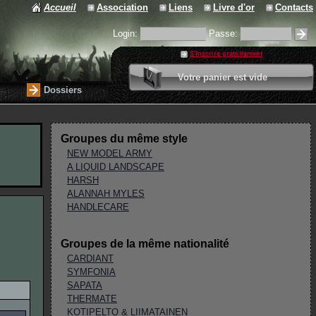
Accueil
Association
Liens
Livre d'or
Contacts
Login:
Passe:
S'inscrire gratuitement
0 article
Votre panier est vide
Valider votre panier
Dossiers
Groupes du même style
NEW MODEL ARMY
A LIQUID LANDSCAPE
HARSH
ALANNAH MYLES
HANDLECARE
Groupes de la même nationalité
CARDIANT
SYMFONIA
SAPATA
THERMATE
KOTIPELTO & LIIMATAINEN