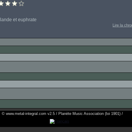
nlande et euphrate
Lire la chr
© www.metal-integral.com v2.5 / Planète Music Association (loi 1901) /