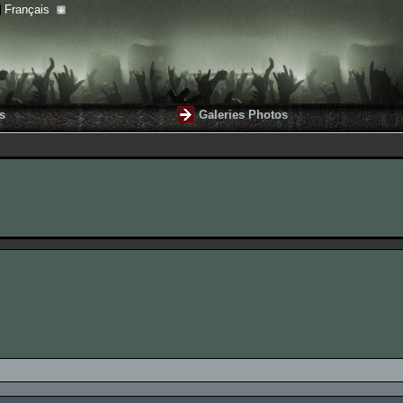
Français
s
Galeries Photos