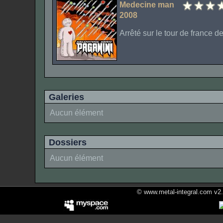
Medecine man
2008
Arrêté sur le tour de france de
Galeries
Aucun élément
Dossiers
Aucun élément
© www.metal-integral.com v2.5