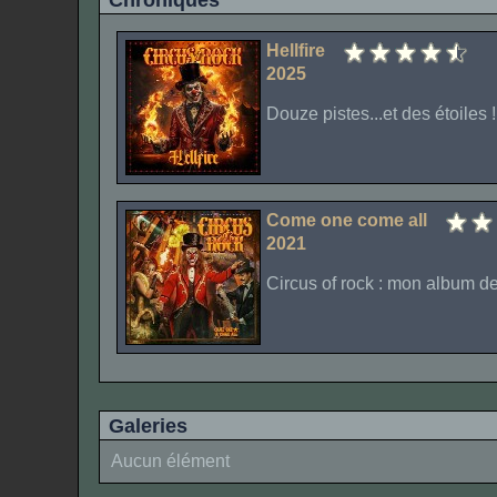
Chroniques
Hellfire
2025
Douze pistes...et des étoiles !
Come one come all
2021
Circus of rock : mon album de 
Galeries
Aucun élément