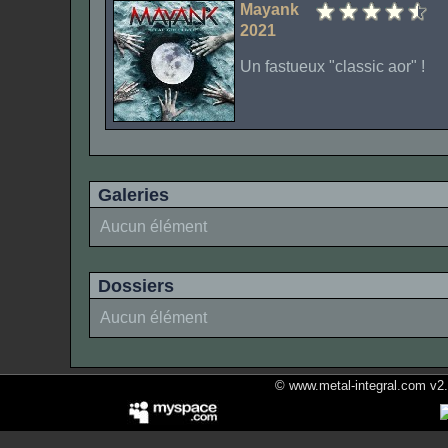
Mayank
2021
Un fastueux "classic aor" !
Galeries
Aucun élément
Dossiers
Aucun élément
© www.metal-integral.com v2.5