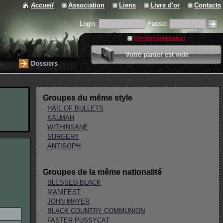
Accueil
Association
Liens
Livre d'or
Contacts
Login:
Passe:
S'inscrire gratuitement
0 article
Votre panier est vide
Valider votre panier
Dossiers
Groupes du même style
HAIL OF BULLETS
KALMAH
WITHINSANE
SURGERY
ANTISOPH
Groupes de la même nationalité
BLESSED BLACK
MANIFEST
JOHN MAYER
BLACK COUNTRY COMMUNION
FASTER PUSSYCAT