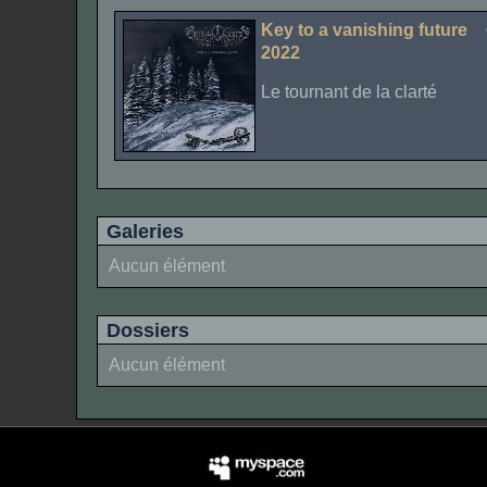
Key to a vanishing future
2022
Le tournant de la clarté
Galeries
Aucun élément
Dossiers
Aucun élément