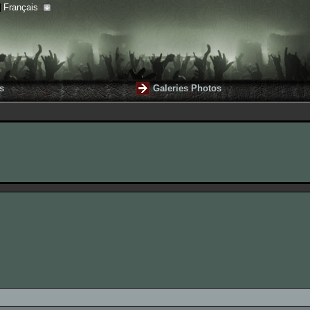
Français
s
Galeries Photos