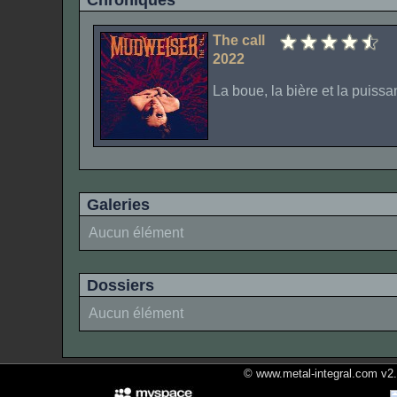
Chroniques
The call
2022
La boue, la bière et la puiss
Galeries
Aucun élément
Dossiers
Aucun élément
© www.metal-integral.com v2.5