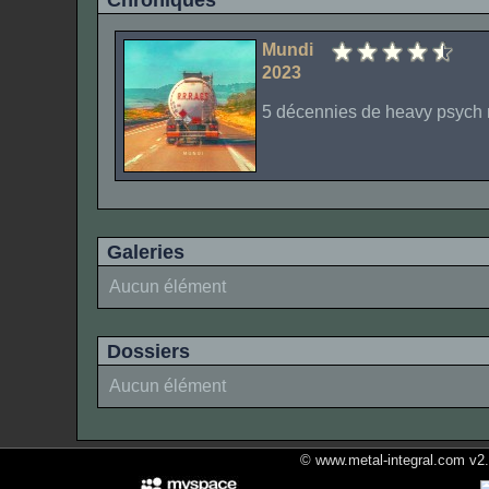
Chroniques
Mundi
2023
5 décennies de heavy psych 
Galeries
Aucun élément
Dossiers
Aucun élément
© www.metal-integral.com v2.5