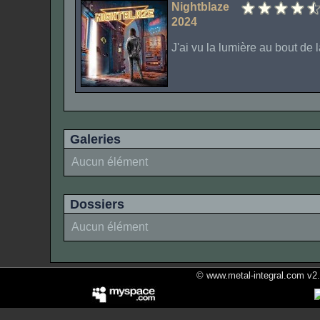
Nightblaze
2024
J'ai vu la lumière au bout de la
Galeries
Aucun élément
Dossiers
Aucun élément
© www.metal-integral.com v2.5