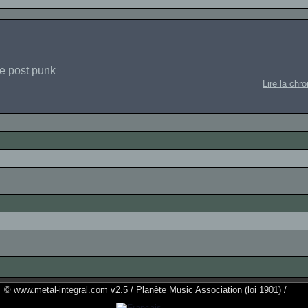
e post punk
Lire la chr
© www.metal-integral.com v2.5 / Planète Music Association (loi 1901) /