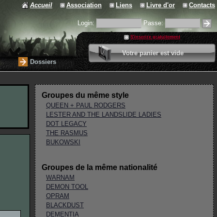
Accueil
Association
Liens
Livre d'or
Contacts
Login:
Passe:
S'inscrire gratuitement
0 article
Votre panier est vide
Valider votre panier
Dossiers
Groupes du même style
QUEEN + PAUL RODGERS
LESTER AND THE LANDSLIDE LADIES
DOT LEGACY
THE RASMUS
BUKOWSKI
Groupes de la même nationalité
WARNAM
DEMON TOOL
OPRAM
BLACKDUST
DEMENTIA