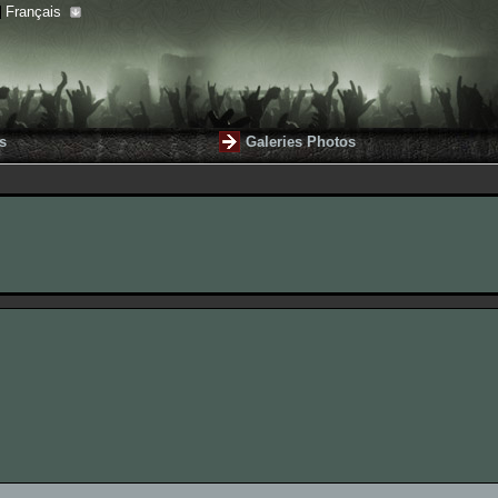
Français
s
Galeries Photos