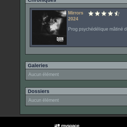
Chroniques
Mirrors
2024
Prog psychédélique mâtiné d
Galeries
Aucun élément
Dossiers
Aucun élément