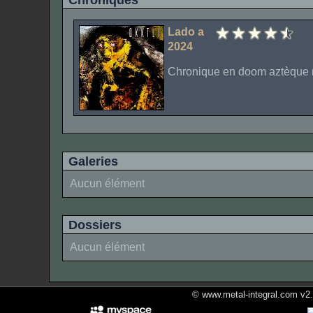
Chroniques
Lado a
2024
Chronique en doom aztèque 
Galeries
Aucun élément
Dossiers
Aucun élément
© www.metal-integral.com v2.5