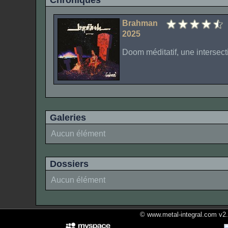
Chroniques
Brahman
2025
Doom méditatif, une intersect
Galeries
Aucun élément
Dossiers
Aucun élément
© www.metal-integral.com v2.5