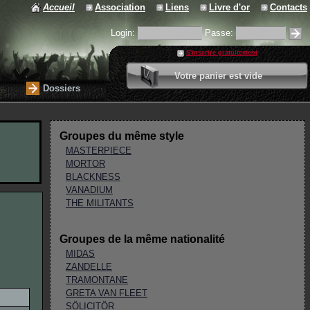
Accueil
Association
Liens
Livre d'or
Contacts
Login:
Passe:
S'inscrire gratuitement
0 article
Votre panier est vide
Valider votre panier
Dossiers
Groupes du même style
MASTERPIECE
MORTOR
BLACKNESS
VANADIUM
THE MILITANTS
Groupes de la même nationalité
MIDAS
ZANDELLE
TRAMONTANE
GRETA VAN FLEET
SÖLICITÖR