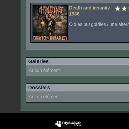
Death and insanity
1986
Oldies but goldies / une alter
Galeries
Aucun élément
Dossiers
Aucun élément