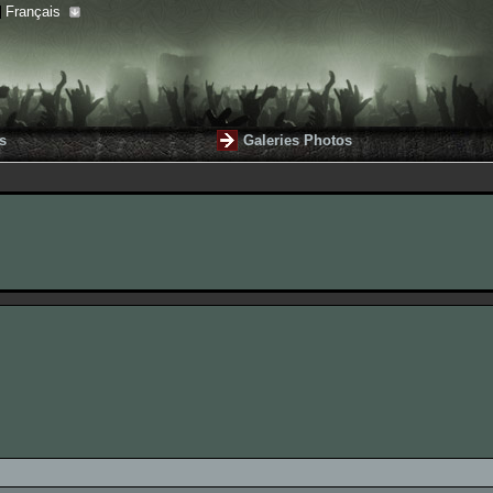
Français
s
Galeries Photos