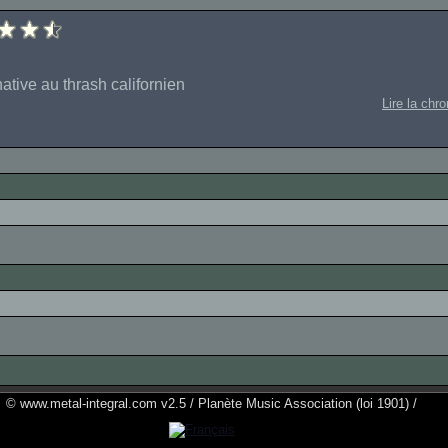
native au thrash californien
Lire la chr
© www.metal-integral.com v2.5 / Planète Music Association (loi 1901) /