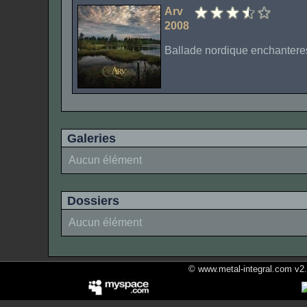
Arv
2008
Ballade nordique enchanteres
Galeries
Aucun élément
Dossiers
Aucun élément
© www.metal-integral.com v2.5